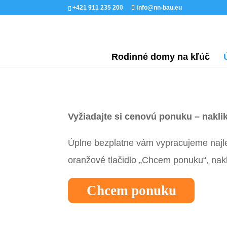
+421 911 235 200
info@nn-bau.eu
Rodinné domy na kľúč
Vyžiadajte si cenovú ponuku – nakli
Úplne bezplatne vám vypracujeme najle
oranžové tlačidlo „Chcem ponuku“, nakl
Chcem ponuku